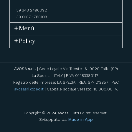
+39 348 2496092
+39 0187 1788109
Menù
Policy
AVOSA s.r.l.
| Sede Legale Via Trieste 16 19020 Follo (SP)
La Spezia – ITALY | P.IVA 01483380117 |
Registro delle imprese: LA SPEZIA | REA: SP- 213857 | PEC
avosasrl@pec.it
| Capitale sociale versato: 10.000,00 i.v.
Copyright © 2024
Avosa.
Tutti i diritti riservati.
Sviluppato da
Made in App